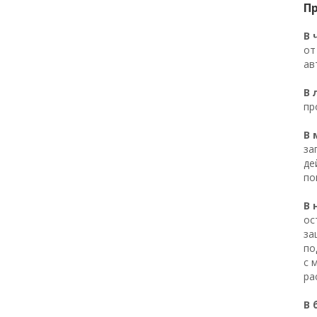
П
В 
от
ав
В 
пр
В 
за
де
по
В 
ос
за
по
с 
ра
В 