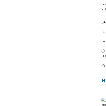
Вы
ут

🕘
Пн
📩
Н
До