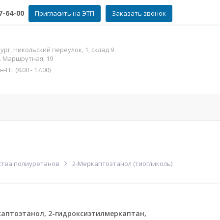
7-64-00
Пригласить на ЭТП
Заказать звонок
рг, Никольский переулок, 1, склад 9
л. Маршрутная, 19
Пт (8.00 - 17.00)
Фосфат цинка
Контакты
Еще
ства полиуретанов
2-Меркаптоэтанол (тиогликоль)
аптоэтанол, 2-гидроксиэтилмеркаптан,