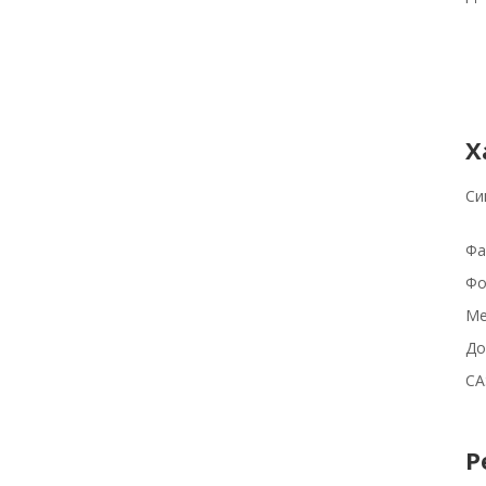
Х
Си
Фа
Фо
Ме
До
CA
Р