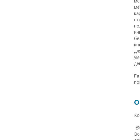
ме
ме
ка
ст
по
ин
бе
ко
дл
ум
де
Га
по
О
Ко

Вс