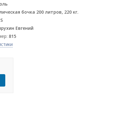
оль
ическая бочка 200 литров, 220 кг.
S
рухин Евгений
мер:
815
истики
Ь