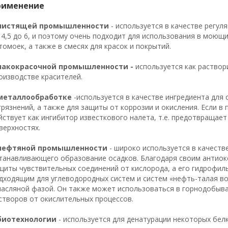
рименение
чистящей промышленности
- используется в качестве регул
 4,5 до 6, и поэтому очень подходит для использования в моющ
томоек, а также в смесях для красок и покрытий.
лакокрасочной промышленности -
используется как раствор
оизводстве красителей.
металлообработке
-используется в качестве ингредиента для
грязнений, а также для защиты от коррозии и окисления. Если 
йствует как ингибитор известкового налета, т.е. предотвращае
верхностях.
нефтяной промышленности
- широко используется в качестве
танавливающего образование осадков. Благодаря своим антиок
щиты чувствительных соединений от кислорода, а его гидрофи
дходящим для углеводородных систем и систем «нефть-талая вода
масляной фазой. Он также может использоваться в горнодобы
створов от окислительных процессов.
биотехнологии
- используется для денатурации некоторых бел