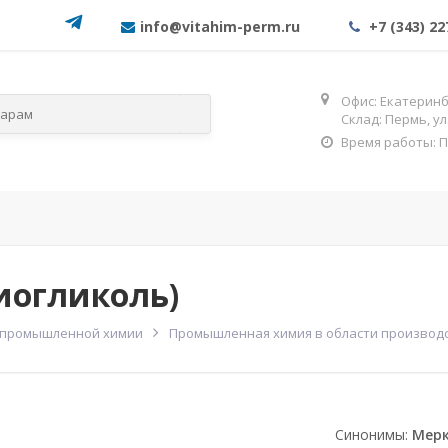
info@vitahim-perm.ru
+7 (343) 22
Офис: Екатеринбу
Склад: Пермь, у
Время работы: Пн-
м
По категориям
ОГНЕЗА
иогликоль)
 промышленной химии
Промышленная химия в области производ
Синонимы:
Мерк