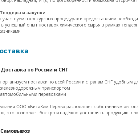
говор, накладная, УПД. По договорённости возможна отсрочка п
Тендеры и закупки
 участвуем в конкурсных процедурах и предоставляем необходи
ть успешный опыт поставок химического сырья в рамках тендер
казчиками.
оставка
 Доставка по России и СНГ
 организуем поставки по всей России и странам СНГ удобным д
железнодорожным транспортом
автомобильными перевозками
мпания ООО «ВитаХим Пермь» располагает собственным автопар
нн, что позволяет быстро и надёжно доставлять продукцию в л
 Самовывоз