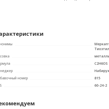
арактеристики
нонимы
Меркапт
Тиоэтил
совка
металли
рмула
C2H6OS
неджер
Набирух
бавочный номер
815
S
60-24-2
екомендуем