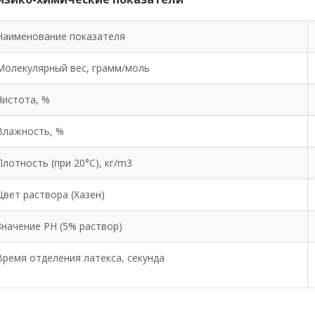
Наименование показателя
Молекулярный вес, грамм/моль
Чистота, %
Влажность, %
Плотность (при 20°С), кг/m3
Цвет раствора (Хазен)
Значение PH (5% раствор)
Время отделения латекса, секунда