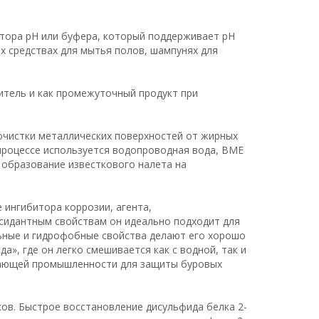
ятора рН или буфера, который поддерживает рН
их средствах для мытья полов, шампунях для
итель и как промежуточный продукт при
 очистки металлических поверхностей от жирных
в процессе используется водопроводная вода, BME
т образование известкового налета на
 ингибитора коррозии, агента,
сидантным свойствам он идеально подходит для
льные и гидрофобные свойства делают его хорошо
», где он легко смешивается как с водной, так и
вающей промышленности для защиты буровых
ков. Быстрое восстановление дисульфида белка 2-