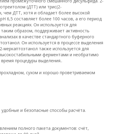
стием промежуточного смешанного дисульфида. 2-
отреитолом (ДТТ) или трис(2-
, чем ДТТ, хотя и обладает более высокой
H 6,5 составляет более 100 часов, а его период
тивных реакциях. Он используется для
, таким образом, поддерживает активность
анализах в качестве стандартного буферного
тоэтанол. Он используется в процессе выделения
 2-меркаптоэтанол также используется для
 высокостабильными ферментами и необратимо
 время процедуры выделения..
 прохладном, сухом и хорошо проветриваемом
 удобные и безопасные способы расчёта.
влением полного пакета документов: счёт,