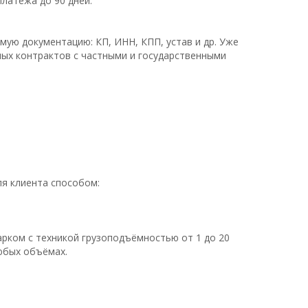
латежа до 90 дней.
мую документацию: КП, ИНН, КПП, устав и др. Уже
ных контрактов с частными и государственными
ля клиента способом:
ком с техникой грузоподъёмностью от 1 до 20
юбых объёмах.