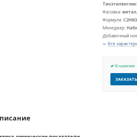
Тиоэтиленглик
Фасовка:
металл
Формула:
C2H6O
Менеджер:
Наби
Добавочный но
Все характер
В наличии
ЗАКАЗАТ
писание
изико-химические показатели