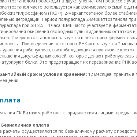
ркаптоэтанолом происходит в двухступенчатом процессе с уча
ркаптоэтанол часто используется как взаимозаменяемый с дити
рбоксиэтил)фосфином (ТКЭФ). 2-меркаптоэтанол более стабилен
епенью деградации. Период полураспада 2-меркаптоэтанола при p
лураспада при pH 8,5 - 4 часа. BME часто участвует в фермента
гибирования окисления свободных сульфгидрильных остатков и
лков. 2-меркаптоэтанол используется в некоторых ферментных 
мпонента. При выделении некоторых РНК используется 2-меркап
я удаления рибонуклеаз, высвобождающихся при лизисе клеток.
еньшения дисульфидных связей, которые делают рибонуклеазы
натурируют белки. Это предотвращает их переваривание РНК во
рантийный срок и условия хранения:
12 месяцев. Хранить в
мещении.
плата
мпания ГК Витахим работает с юридическими лицами, предлагая

Безналичная оплата
е расчёты осуществляются по безналичному расчёту с предоста