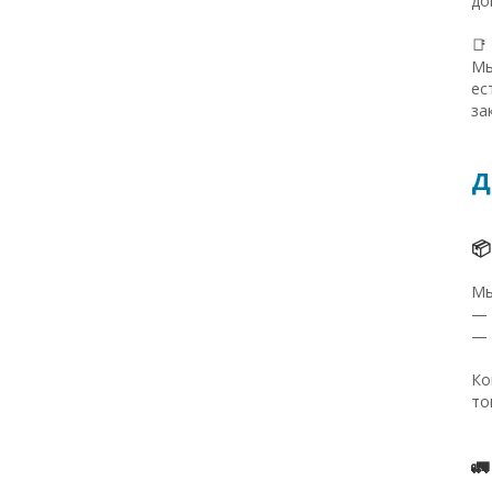
до
📑
Мы
ес
за
Д
📦
Мы
— 
— 
Ко
то
