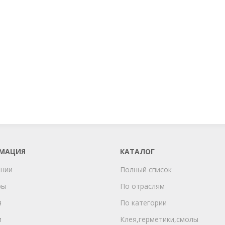
МАЦИЯ
КАТАЛОГ
ании
Полный список
ры
По отраслям
я
По категории
и
Клея,герметики,смолы