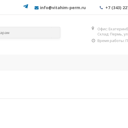
info@vitahim-perm.ru
+7 (343) 22
Офис: Екатеринбу
Склад: Пермь, у
Время работы: Пн-
слям
По категориям
ОГНЕЗА
Фос