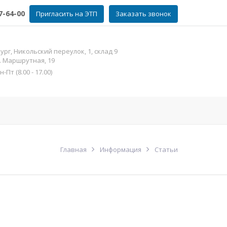
7-64-00
Пригласить на ЭТП
Заказать звонок
рг, Никольский переулок, 1, склад 9
л. Маршрутная, 19
Пт (8.00 - 17.00)
фат цинка
Контакты
Еще
Главная
Информация
Статьи