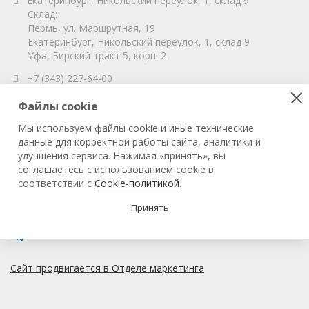
Екатеринбург, Никольский переулок, 1, склад 9
Склад:
Пермь, ул. Маршрутная, 19
Екатеринбург, Никольский переулок, 1, склад 9
Уфа, Бирский тракт 5, корп. 2
+7 (343) 227-64-00
info@vitahim-perm.ru
Файлы cookie
ООО «ВитаХим Пермь»
Мы используем файлы cookie и иные технические
ОГРН: 1115905003059
данные для корректной работы сайта, аналитики и
ИНН/КПП: 5905285619/590501001
улучшения сервиса. Нажимая «принять», вы
соглашаетесь с использованием cookie в
соответствии с
Cookie-политикой
.
© 2022 ВитаХим Пермь
Все права защищены.
Принять
Сайт продвигается в Отделе маркетинга