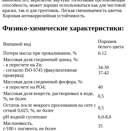
способность, может хорошо использоваться как для чистовой
краски, так и для грунтовок. Легкая смешиваемость цветов.
Хорошая антикоррозийная устойчивость.
Физико-химические характеристики:
Поро­шок
Внешний вид
белого цвета
Потери массы при прокаливании, %
6-12
Массовая доля соединений цинка, %:
- в пересчете на Zn;
34-39
- согласно ISO 6745 (факультативная
37-42
проверка);
Массовая доля соединений фосфора, %:
- в пересчете на РО4;
40
Массовая доля веществ, растворимых в воде,
0,5
%, не более
Остаток после мокрого просеивания на сите с
0,5
сеткой 0,025, %, не более
рН водной суспензии
6,0-8,0
Маслоемкость,
35
г/100 г пигмента, не более