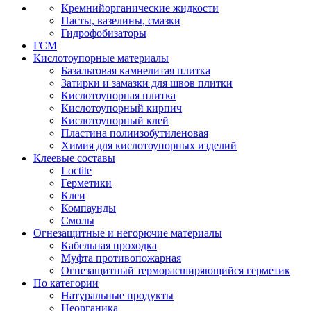
Кремнийорганические жидкости
Пасты, вазелины, смазки
Гидрофобизаторы
ГСМ
Кислотоупорные материалы
Базальтовая камнелитая плитка
Затирки и замазки для швов плитки
Кислотоупорная плитка
Кислотоупорный кирпич
Кислотоупорный клей
Пластина полиизобутиленовая
Химия для кислотоупорных изделий
Клеевые составы
Loctite
Герметики
Клеи
Компаунды
Смолы
Огнезащитные и негорючие материалы
Кабельная проходка
Муфта противопожарная
Огнезащитный терморасширяющийся герметик
По категории
Натуральные продукты
Неорганика