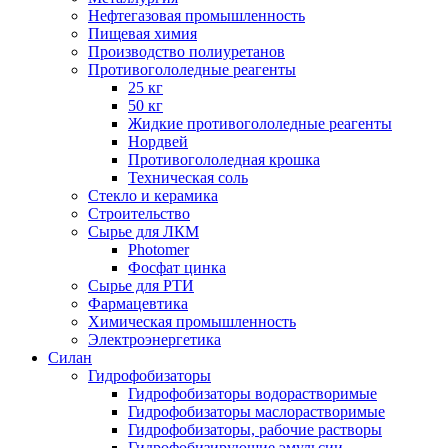
Нефтегазовая промышленность
Пищевая химия
Производство полиуретанов
Противогололедные реагенты
25 кг
50 кг
Жидкие противогололедные реагенты
Нордвей
Противогололедная крошка
Техническая соль
Стекло и керамика
Строительство
Сырье для ЛКМ
Photomer
Фосфат цинка
Сырье для РТИ
Фармацевтика
Химическая промышленность
Электроэнергетика
Силан
Гидрофобизаторы
Гидрофобизаторы водорастворимые
Гидрофобизаторы маслорастворимые
Гидрофобизаторы, рабочие растворы
Гидрофобизирующие эмульсии