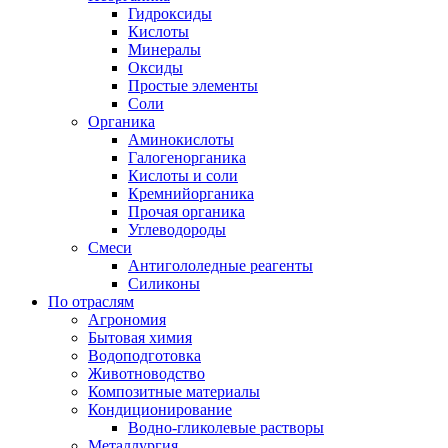
Гидроксиды
Кислоты
Минералы
Оксиды
Простые элементы
Соли
Органика
Аминокислоты
Галогенорганика
Кислоты и соли
Кремнийорганика
Прочая органика
Углеводороды
Смеси
Антигололедные реагенты
Силиконы
По отраслям
Агрономия
Бытовая химия
Водоподготовка
Животноводство
Композитные материалы
Кондиционирование
Водно-гликолевые растворы
Металлургия