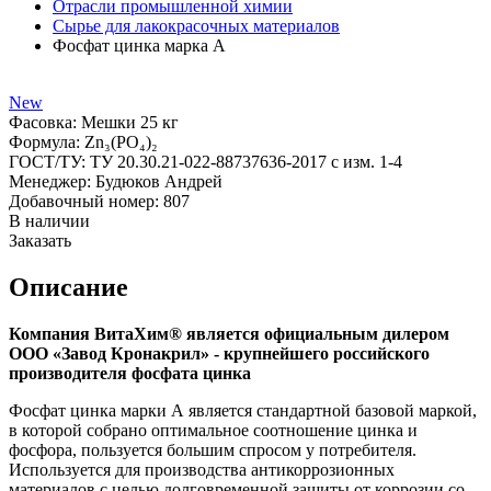
Отрасли промышленной химии
Сырье для лакокрасочных материалов
Фосфат цинка марка А
New
Фасовка:
Мешки 25 кг
Формула:
Zn₃(PO₄)₂
ГОСТ/ТУ:
ТУ 20.30.21-022-88737636-2017 с изм. 1-4
Менеджер:
Будюков Андрей
Добавочный номер:
807
В наличии
Заказать
Описание
Компания ВитаХим® является официальным дилером
ООО «Завод Кронакрил» - крупнейшего российского
производителя фосфата цинка
Фосфат цинка марки А является стандартной базовой маркой,
в которой собрано оптимальное соотношение цинка и
фосфора, пользуется большим спросом у потребителя.
Используется для производства антикоррозионных
материалов с целью долговременной защиты от коррозии со