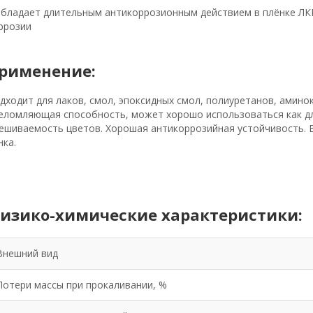
Обладает длительным антикоррозионным действием в плёнке ЛК
ррозии
рименение:
дходит для лаков, смол, эпоксидных смол, полиуретанов, амино
еломляющая способность, может хорошо использоваться как для 
ешиваемость цветов. Хорошая антикоррозийная устойчивость. 
нка.
изико-химические характеристики:
Внешний вид
Потери массы при прокаливании, %