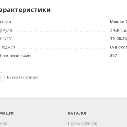
арактеристики
совка
Мешки 2
рмула
Zn₃(PO₄)
СТ/ТУ
ТУ 20.30
неджер
Будюко
бавочный номер
807
Возврат к списку
МАЦИЯ
КАТАЛОГ
ании
Полный список