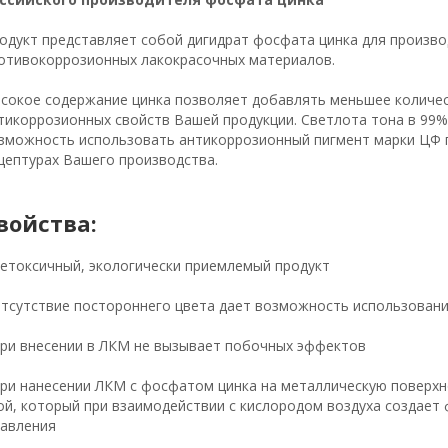
одукт представляет собой дигидрат фосфата цинка для произв
отивокоррозионных лакокрасочных материалов.
сокое содержание цинка позволяет добавлять меньшее количес
тикоррозионных свойств Вашей продукции. Светлота тона в 99%
зможность использовать антикоррозионный пигмент марки ЦФ 
цептурах Вашего производства.
войства:
Нетоксичный, экологически приемлемый продукт
Отсутствие постороннего цвета дает возможность использовани
При внесении в ЛКМ не вызывает побочных эффектов
При нанесении ЛКМ с фосфатом цинка на металлическую поверх
ой, который при взаимодействии с кислородом воздуха создае
авления