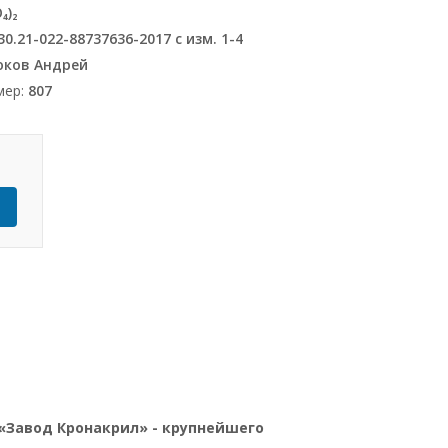
₄)₂
30.21-022-88737636-2017 с изм. 1-4
юков Андрей
мер:
807
Ь
Завод Кронакрил» - крупнейшего