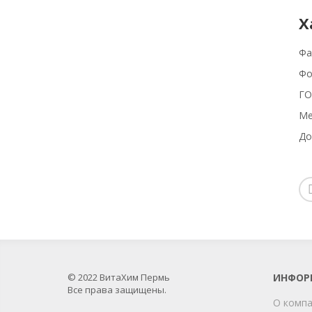
Х
Фа
Фо
ГО
Ме
До
© 2022 ВитаХим Пермь
ИНФОР
Все права защищены.
О комп