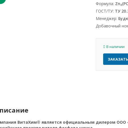
Формула:
Zn₃(PO
ГОСТ/ТУ:
ТУ 20.
Менеджер:
Буд
Добавочный но
В наличии
ЗАКАЗАТ
писание
мпания ВитаХим® является официальным дилером ООО «
ссийского производителя фосфата цинка