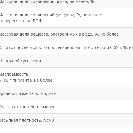
Массовая доля соединений цинка, не менее, %:
Массовая доля соединений фосфора, %, не менее:
- в пересчете на РО4;
Массовая доля веществ, растворимых в воде, %, не более
Остаток после мокрого просеивания на сите с сеткой 0,025, %, н
рН водной суспензии
Маслоемкость,
г/100 г пигмента, не более
Средний размер частиц, мкм
Светлота тона, %, не менее
Насыпная плотность, г/см3