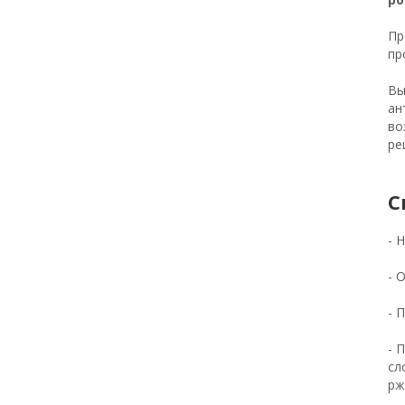
Пр
пр
Вы
ан
во
ре
С
- 
- 
- 
- 
сл
рж