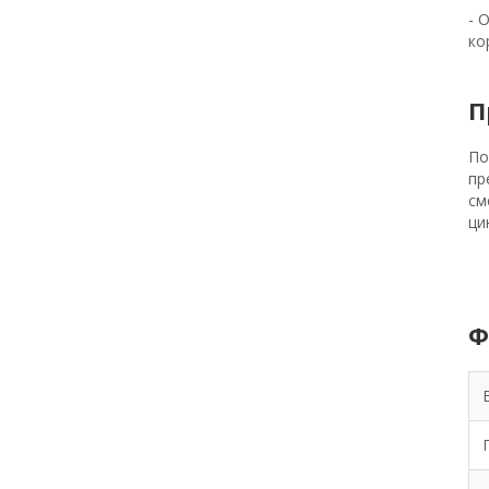
- 
ко
П
По
пр
см
ци
Ф