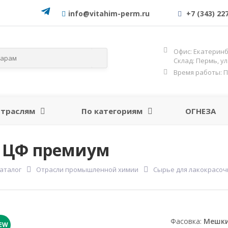
info@vitahim-perm.ru
+7 (343) 22
Офис: Екатеринбу
Склад: Пермь, у
Время работы: Пн-
отраслям
По категориям
ОГНЕЗА
а ЦФ премиум
аталог
Отрасли промышленной химии
Сырье для лакокрасо
Фасовка:
Мешки
EW