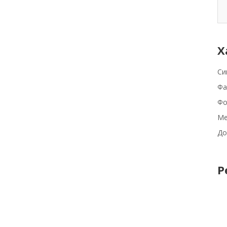
Х
Си
Фа
Фо
Ме
До
Р