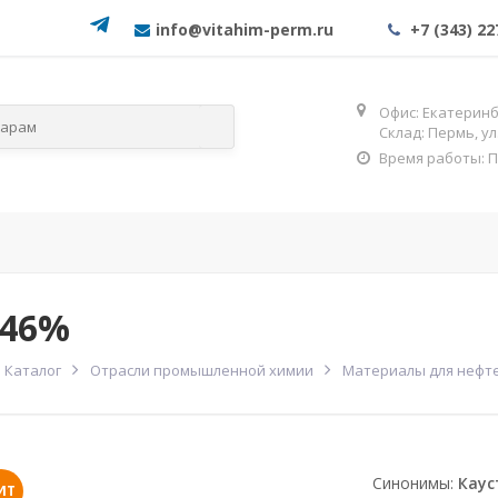
info@vitahim-perm.ru
+7 (343) 22
Офис: Екатеринбу
Склад: Пермь, у
Время работы: Пн-
слям
По категориям
ОГНЕЗА
Фос
 46%
Каталог
Отрасли промышленной химии
Материалы для нефт
Синонимы:
Каус
ИТ