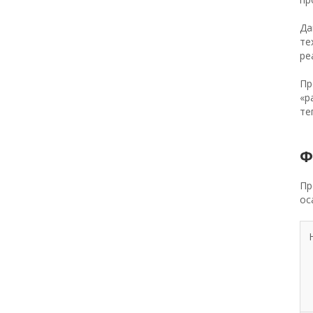
Да
те
ре
Пр
«р
те
Ф
Пр
ос