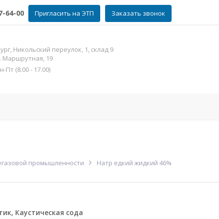
7-64-00
Пригласить на ЭТП
Заказать звонок
рг, Никольский переулок, 1, склад 9
л. Маршрутная, 19
Пт (8.00 - 17.00)
фат цинка
Контакты
Еще
егазовой промышленности
Натр едкий жидкий 46%
тик, Каустическая сода