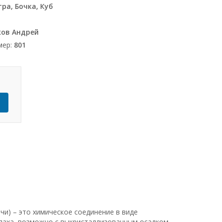
ра, Бочка, Куб
ов Андрей
мер:
801
Ь
чи) – это химическое соединение в виде
паха, возможно с выкристаллизованным осадком.