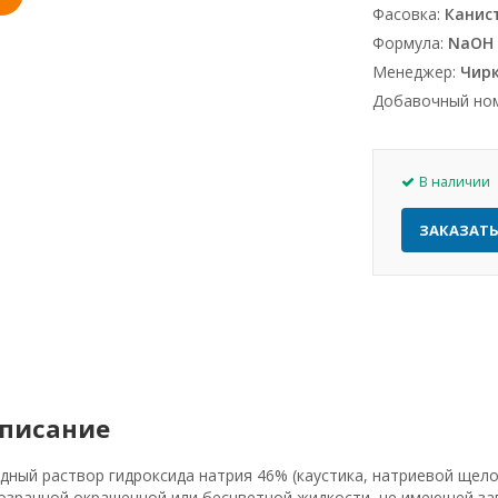
Фасовка:
Канист
Формула:
NaOH
Менеджер:
Чирк
Добавочный но
В наличии
ЗАКАЗАТ
писание
дный раствор гидроксида натрия 46% (каустика, натриевой щело
озрачной окрашенной или бесцветной жидкости, не имеющей за