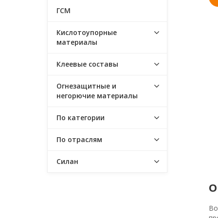
ГСМ
Кислотоупорные
материалы
Клеевые составы
Огнезащитные и
негорючие материалы
По категории
По отраслям
Силан
О
Во
пр