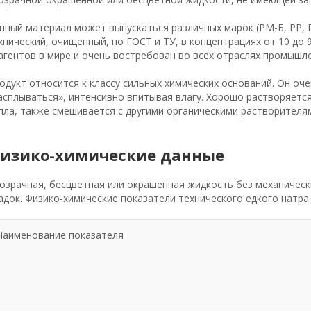
нный материал может выпускаться различных марок (РМ-Б, РР, Р
хнический, очищенный, по ГОСТ и ТУ, в концентрациях от 10 до
агентов в мире и очень востребован во всех отраслях промышл
одукт относится к классу сильных химических оснований. Он оче
асплываться», интенсивно впитывая влагу. Хорошо растворяетс
пла, также смешивается с другими органическими растворителя
изико-химические данные
озрачная, бесцветная или окрашенная жидкость без механическ
адок. Физико-химические показатели технического едкого натра
Наименование показателя