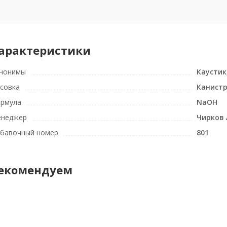
арактеристики
нонимы
Каустик
совка
Канистр
рмула
NaOH
неджер
Чирков
бавочный номер
801
екомендуем