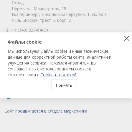
Склад:
Пермь, ул. Маршрутная, 19
Екатеринбург, Никольский переулок, 1, склад 9
Уфа, Бирский тракт 5, корп. 2
+7 (343) 227-64-00
info@vitahim-perm.ru
Файлы cookie
ООО «ВитаХим Пермь»
Мы используем файлы cookie и иные технические
ОГРН: 1115905003059
данные для корректной работы сайта, аналитики и
ИНН/КПП: 5905285619/590501001
улучшения сервиса. Нажимая «принять», вы
соглашаетесь с использованием cookie в
соответствии с
Cookie-политикой
.
© 2022 ВитаХим Пермь
Все права защищены.
Принять
Сайт продвигается в Отделе маркетинга