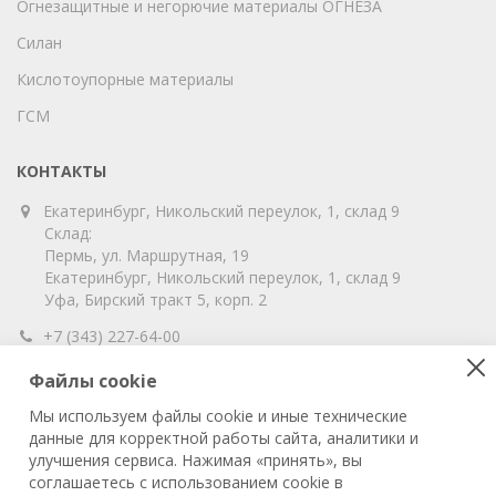
Огнезащитные и негорючие материалы ОГНЕЗА
Силан
Кислотоупорные материалы
ГСМ
КОНТАКТЫ
Екатеринбург, Никольский переулок, 1, склад 9
Склад:
Пермь, ул. Маршрутная, 19
Екатеринбург, Никольский переулок, 1, склад 9
Уфа, Бирский тракт 5, корп. 2
+7 (343) 227-64-00
info@vitahim-perm.ru
Файлы cookie
ООО «ВитаХим Пермь»
Мы используем файлы cookie и иные технические
ОГРН: 1115905003059
данные для корректной работы сайта, аналитики и
ИНН/КПП: 5905285619/590501001
улучшения сервиса. Нажимая «принять», вы
соглашаетесь с использованием cookie в